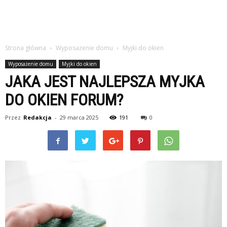
Strona główna
Wyposażenie domu
Myjki do okien
Wyposażenie domu
Myjki do okien
JAKA JEST NAJLEPSZA MYJKA
DO OKIEN FORUM?
Przez
Redakcja
-
29 marca 2025
191
0