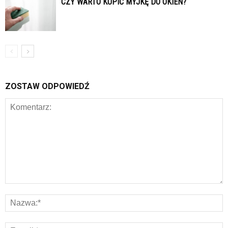
CZY WARTO KUPIĆ MYJKĘ DO OKIEN?
ZOSTAW ODPOWIEDŹ