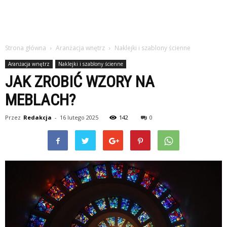
Strona główna
Aranżacja wnętrz
Naklejki i szablony ścienne
Aranżacja wnętrz
Naklejki i szablony ścienne
JAK ZROBIĆ WZORY NA
MEBLACH?
Przez
Redakcja
-
16 lutego 2025
142
0