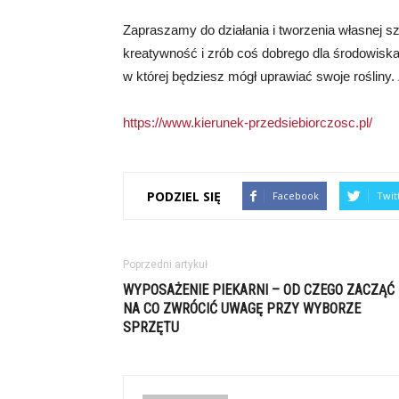
Zapraszamy do działania i tworzenia własnej sz
kreatywność i zrób coś dobrego dla środowiska.
w której będziesz mógł uprawiać swoje rośliny. 
https://www.kierunek-przedsiebiorczosc.pl/
PODZIEL SIĘ
Facebook
Twit
Poprzedni artykuł
WYPOSAŻENIE PIEKARNI – OD CZEGO ZACZĄĆ 
NA CO ZWRÓCIĆ UWAGĘ PRZY WYBORZE
SPRZĘTU