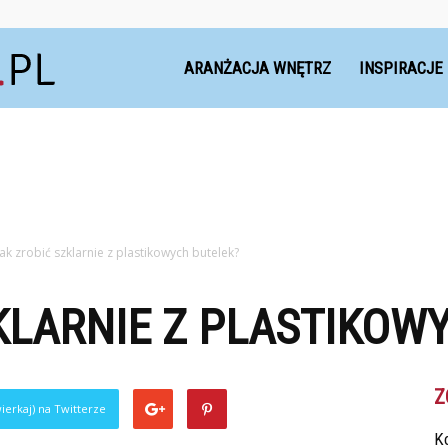
Dekoteria.pl
ARANŻACJA WNĘTRZ
INSPIRACJE
Jak zrobić szklarnie z plastikowych butelek?
KLARNIE Z PLASTIKOW
Z
ierkaj) na Twitterze
Ko