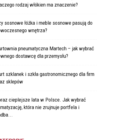
laczego rodzaj włókien ma znaczenie?
zy sosnowe łóżka i meble sosnowe pasują do
owoczesnego wnętrza?
urtownia pneumatyczna Martech – jak wybrać
ewnego dostawcę dla przemysłu?
rt szklanek i szkła gastronomicznego dla firm
raz sklepów
raz cieplejsze lata w Polsce. Jak wybrać
imatyzację, która nie zrujnuje portfela i
dba...