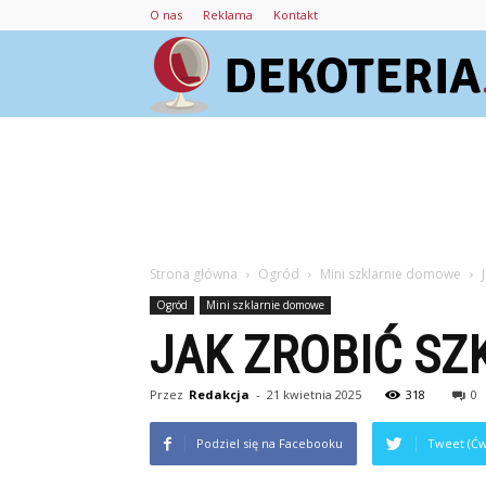
O nas
Reklama
Kontakt
Strona główna
Ogród
Mini szklarnie domowe
Ogród
Mini szklarnie domowe
JAK ZROBIĆ SZ
Przez
Redakcja
-
21 kwietnia 2025
318
0
Podziel się na Facebooku
Tweet (Ćw