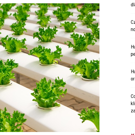
d
C
n
H
p
Hu
o
Co
kl
za