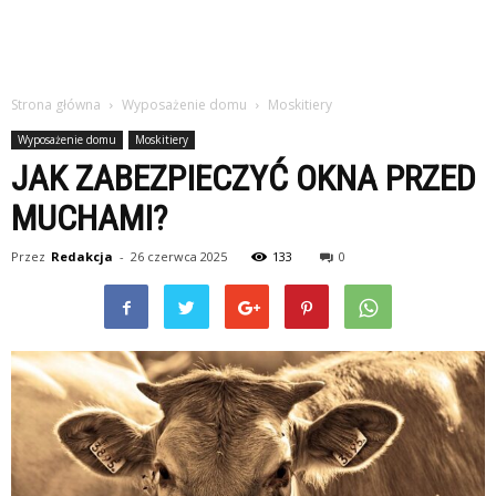
Strona główna
Wyposażenie domu
Moskitiery
Wyposażenie domu
Moskitiery
JAK ZABEZPIECZYĆ OKNA PRZED
MUCHAMI?
Przez
Redakcja
-
26 czerwca 2025
133
0