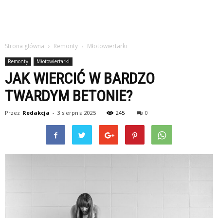
Strona główna
Remonty
Młotowiertarki
Remonty
Młotowiertarki
JAK WIERCIĆ W BARDZO
TWARDYM BETONIE?
Przez
Redakcja
-
3 sierpnia 2025
245
0