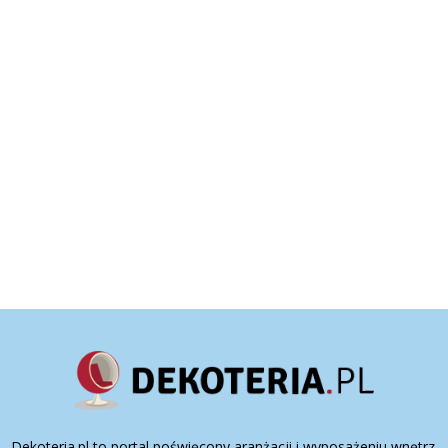
Dekoteria.pl to portal poświęcony aranżacji i wyposażeniu wnętrz.