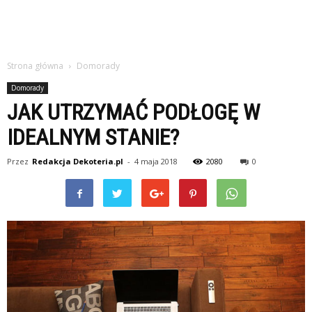
Strona główna
Domorady
Domorady
JAK UTRZYMAĆ PODŁOGĘ W
IDEALNYM STANIE?
Przez
Redakcja Dekoteria.pl
-
4 maja 2018
2080
0