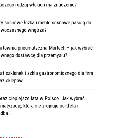
laczego rodzaj włókien ma znaczenie?
zy sosnowe łóżka i meble sosnowe pasują do
owoczesnego wnętrza?
urtownia pneumatyczna Martech – jak wybrać
ewnego dostawcę dla przemysłu?
rt szklanek i szkła gastronomicznego dla firm
raz sklepów
raz cieplejsze lata w Polsce. Jak wybrać
imatyzację, która nie zrujnuje portfela i
dba...