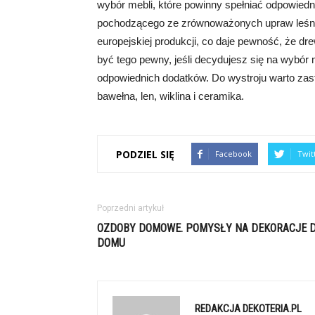
wybór mebli, które powinny spełniać odpowied
pochodzącego ze zrównoważonych upraw leśnyc
europejskiej produkcji, co daje pewność, że d
być tego pewny, jeśli decydujesz się na wybór
odpowiednich dodatków. Do wystroju warto zast
bawełna, len, wiklina i ceramika.
PODZIEL SIĘ
Facebook
Twit
Poprzedni artykuł
OZDOBY DOMOWE. POMYSŁY NA DEKORACJE 
DOMU
REDAKCJA DEKOTERIA.PL