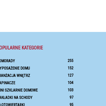
OPULARNE KATEGORIE
255
OMORADY
152
YPOSAŻENIE DOMU
127
RANŻACJA WNĘTRZ
104
APINACZE
103
INI SZKLARNIE DOMOWE
97
AKŁADKI NA SCHODY
95
ŁOTOWIERTARKI