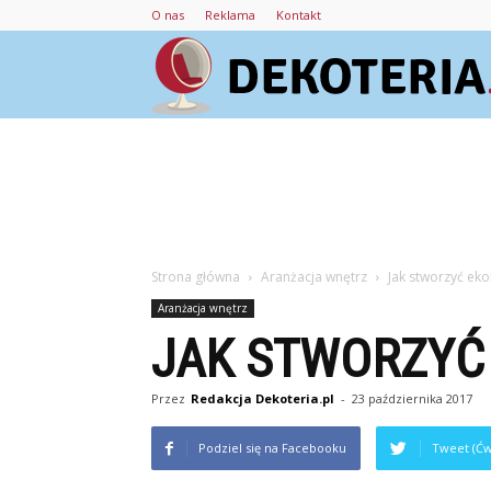
O nas
Reklama
Kontakt
Strona główna
Aranżacja wnętrz
Jak stworzyć eko
Aranżacja wnętrz
JAK STWORZYĆ
Przez
Redakcja Dekoteria.pl
-
23 października 2017
Podziel się na Facebooku
Tweet (Ćw