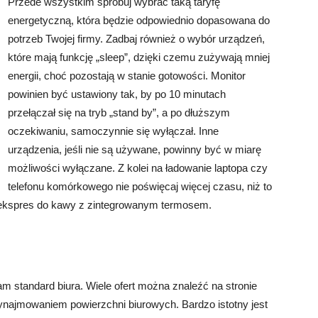
Przede wszystkim spróbuj wybrać taką taryfę
energetyczną, która będzie odpowiednio dopasowana do
potrzeb Twojej firmy. Zadbaj również o wybór urządzeń,
które mają funkcję „sleep”, dzięki czemu zużywają mniej
energii, choć pozostają w stanie gotowości. Monitor
powinien być ustawiony tak, by po 10 minutach
przełączał się na tryb „stand by”, a po dłuższym
oczekiwaniu, samoczynnie się wyłączał. Inne
urządzenia, jeśli nie są używane, powinny być w miarę
możliwości wyłączane. Z kolei na ładowanie laptopa czy
telefonu komórkowego nie poświęcaj więcej czasu, niż to
y ekspres do kawy z zintegrowanym termosem.
m standard biura. Wiele ofert można znaleźć na stronie
wynajmowaniem powierzchni biurowych. Bardzo istotny jest