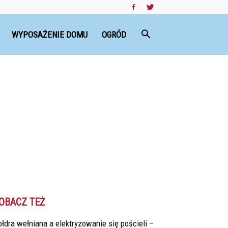
WYPOSAŻENIE DOMU
OGRÓD
OBACZ TEŻ
łdra wełniana a elektryzowanie się pościeli –