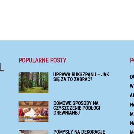
POPULARNE POSTY
P
UPRAWA BUKSZPANU – JAK
D
SIĘ ZA TO ZABRAĆ?
W
A
DOMOWE SPOSOBY NA
N
CZYSZCZENIE PODŁOGI
DREWNIANEJ
M
N
POMYSŁY NA DEKORACJE
M