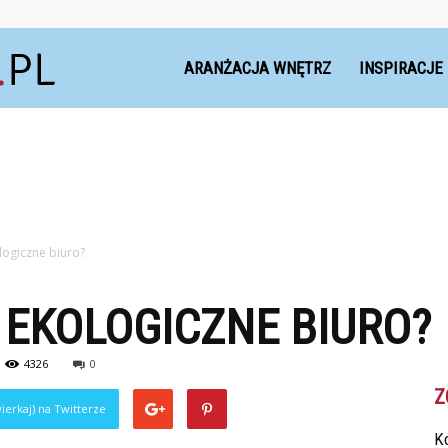
Dekoteria.pl
ARANŻACJA WNĘTRZ
INSPIRACJE
logiczne biuro?
 EKOLOGICZNE BIURO?
4326
0
Z
ierkaj) na Twitterze
Ko