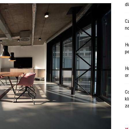
d
C
n
H
p
Hu
o
Co
kl
za