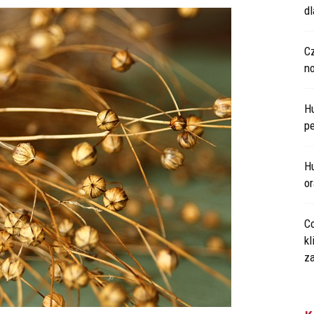
d
C
n
H
p
Hu
o
Co
kl
za