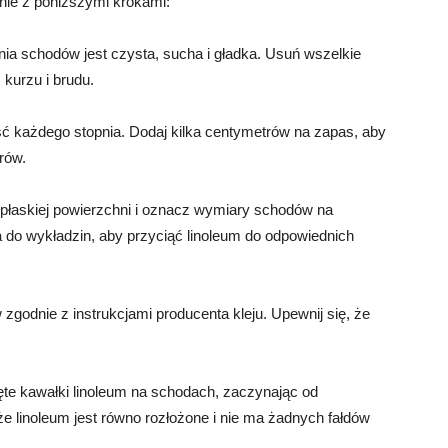
nie z poniższymi krokami:
nia schodów jest czysta, sucha i gładka. Usuń wszelkie
kurzu i brudu.
ść każdego stopnia. Dodaj kilka centymetrów na zapas, aby
rów.
 płaskiej powierzchni i oznacz wymiary schodów na
a do wykładzin, aby przyciąć linoleum do odpowiednich
 zgodnie z instrukcjami producenta kleju. Upewnij się, że
ięte kawałki linoleum na schodach, zaczynając od
 że linoleum jest równo rozłożone i nie ma żadnych fałdów