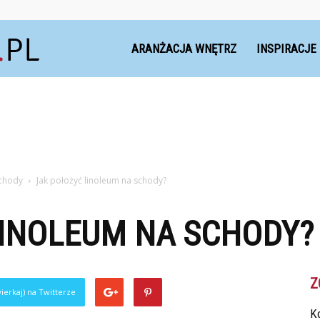
Dekoteria.pl
ARANŻACJA WNĘTRZ
INSPIRACJE
schody
Jak położyć linoleum na schody?
LINOLEUM NA SCHODY?
Z
ierkaj) na Twitterze
Ko