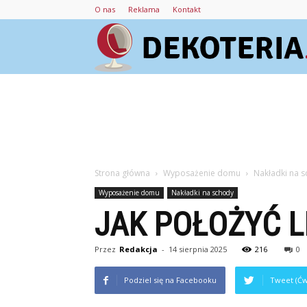
O nas
Reklama
Kontakt
Strona główna
Wyposażenie domu
Nakładki na 
Wyposażenie domu
Nakładki na schody
JAK POŁOŻYĆ 
Przez
Redakcja
-
14 sierpnia 2025
216
0
Podziel się na Facebooku
Tweet (Ćw