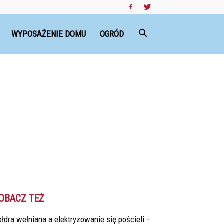
WYPOSAŻENIE DOMU
OGRÓD
OBACZ TEŻ
łdra wełniana a elektryzowanie się pościeli –