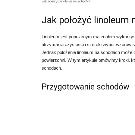
Jak położyć linoleum na schody?
Jak położyć linoleum 
Linoleum jest popularnym materiałem wykorzys
utrzymania czystości i szeroki wybór wzorów sp
Jednak położenie linoleum na schodach może by
powierzchni. W tym artykule omówimy kroki, kt
schodach.
Przygotowanie schodów