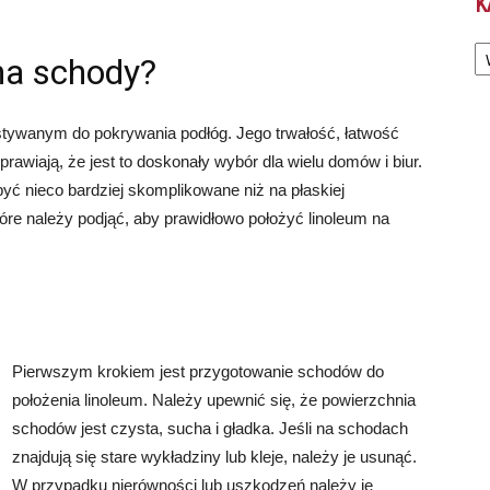
K
Ka
na schody?
tywanym do pokrywania podłóg. Jego trwałość, łatwość
rawiają, że jest to doskonały wybór dla wielu domów i biur.
ć nieco bardziej skomplikowane niż na płaskiej
óre należy podjąć, aby prawidłowo położyć linoleum na
Pierwszym krokiem jest przygotowanie schodów do
położenia linoleum. Należy upewnić się, że powierzchnia
schodów jest czysta, sucha i gładka. Jeśli na schodach
znajdują się stare wykładziny lub kleje, należy je usunąć.
W przypadku nierówności lub uszkodzeń należy je