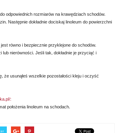
um do odpowiednich rozmiarów na krawędziach schodów.
in. Następnie dokładnie dociskaj linoleum do powierzchni
 jest równo i bezpiecznie przyklejone do schodów.
ub nierówności. Jeśli tak, dokładnie je przyciąć i
ę, że usunąłeś wszelkie pozostałości kleju i oczyść
a.pl/:
mat położenia linoleum na schodach.
ter