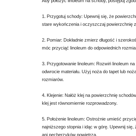
Aby położyć linoleum na schody, postępuj zgod
1. Przygotuj schody: Upewnij się, że powierzch
stare wykończenia i oczyszczaj powierzchnię z 
2. Pomiar: Dokładnie zmierz długość i szeroko
móc przyciąć linoleum do odpowiednich rozmia
3. Przygotowanie linoleum: Rozwiń linoleum na
odwrocie materiału. Użyj noża do tapet lub noż
rozmiarów.
4. Klejenie: Nałóż klej na powierzchnię schodów
klej jest równomiernie rozprowadzony.
5. Położenie linoleum: Ostrożnie umieść przyc
najniższego stopnia i idąc w górę. Upewnij się,
ani pęcherzyków powietrza.