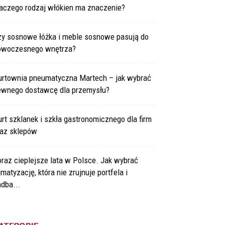
laczego rodzaj włókien ma znaczenie?
zy sosnowe łóżka i meble sosnowe pasują do
owoczesnego wnętrza?
urtownia pneumatyczna Martech – jak wybrać
ewnego dostawcę dla przemysłu?
rt szklanek i szkła gastronomicznego dla firm
raz sklepów
raz cieplejsze lata w Polsce. Jak wybrać
imatyzację, która nie zrujnuje portfela i
dba...