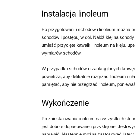
Instalacja linoleum
Po przygotowaniu schodów i linoleum można prz
schodów i postępuj w dół. Nałóż klej na schody
umieść przycięte kawałki linoleum na kleju, up
wymiarów schodów.
W przypadku schodów o zaokrąglonych krawęd
powietrza, aby delikatnie rozgrzać linoleum i 
pamiętać, aby nie przegrzać linoleum, poniew
Wykończenie
Po zainstalowaniu linoleum na wszystkich sto
jest dobrze dopasowane i przyklejone. Jeśli wys
naprawić. Następnie można zastosować listwy