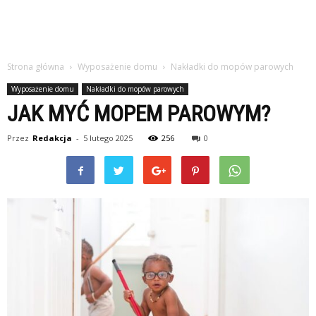
Strona główna
Wyposażenie domu
Nakładki do mopów parowych
Wyposażenie domu
Nakładki do mopów parowych
JAK MYĆ MOPEM PAROWYM?
Przez
Redakcja
-
5 lutego 2025
256
0