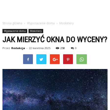
Strona główna
Wyposażenie domu
Moskitiery
Wyposażenie domu
Moskitiery
JAK MIERZYĆ OKNA DO WYCENY?
Przez
Redakcja
-
22 kwietnia 2025
258
0