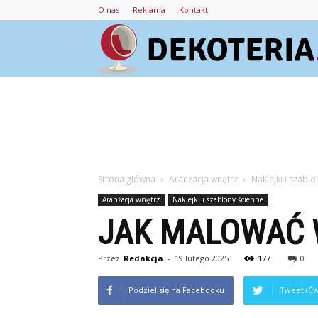
O nas
Reklama
Kontakt
Strona główna
Aranżacja wnętrz
Naklejki i szabl
Aranżacja wnętrz
Naklejki i szablony ścienne
JAK MALOWAĆ 
Przez
Redakcja
-
19 lutego 2025
177
0
Podziel się na Facebooku
Tweet (Ćw