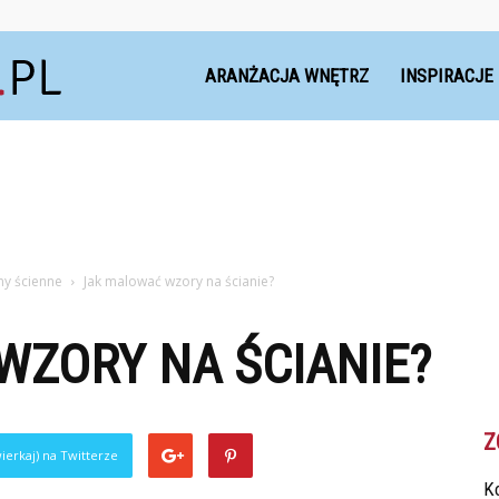
Dekoteria.pl
ARANŻACJA WNĘTRZ
INSPIRACJE
ony ścienne
Jak malować wzory na ścianie?
WZORY NA ŚCIANIE?
Z
ierkaj) na Twitterze
Ko