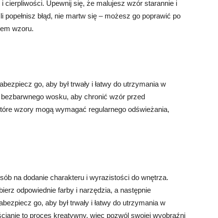
cierpliwości. Upewnij się, że malujesz wzór starannie i
śli popełnisz błąd, nie martw się – możesz go poprawić po
tem wzoru.
bezpiecz go, aby był trwały i łatwy do utrzymania w
b bezbarwnego wosku, aby chronić wzór przed
które wzory mogą wymagać regularnego odświeżania,
ób na dodanie charakteru i wyrazistości do wnętrza.
ierz odpowiednie farby i narzędzia, a następnie
Zabezpiecz go, aby był trwały i łatwy do utrzymania w
cianie to proces kreatywny, więc pozwól swojej wyobraźni