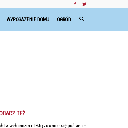
WYPOSAŻENIE DOMU
OGRÓD
OBACZ TEŻ
łdra wełniana a elektryzowanie się pościeli –