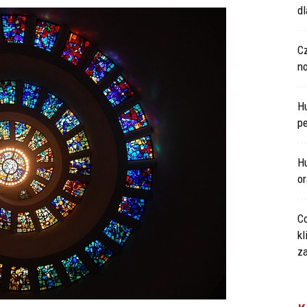
d
C
n
H
p
Hu
o
Co
kl
za