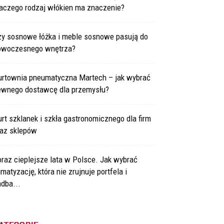
laczego rodzaj włókien ma znaczenie?
zy sosnowe łóżka i meble sosnowe pasują do
owoczesnego wnętrza?
urtownia pneumatyczna Martech – jak wybrać
ewnego dostawcę dla przemysłu?
rt szklanek i szkła gastronomicznego dla firm
raz sklepów
raz cieplejsze lata w Polsce. Jak wybrać
imatyzację, która nie zrujnuje portfela i
dba...