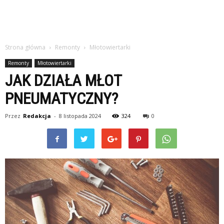
Strona główna
Remonty
Młotowiertarki
Remonty
Młotowiertarki
JAK DZIAŁA MŁOT
PNEUMATYCZNY?
Przez
Redakcja
-
8 listopada 2024
324
0