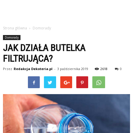
Strona główna
Domorady
Domorady
JAK DZIAŁA BUTELKA
FILTRUJĄCA?
Przez
Redakcja Dekoteria.pl
-
3 października 2019
2618
0