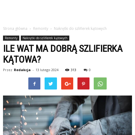
Strona główna
Remonty
Nakrętki do szlifierek kątowych
Remonty
Nakrętki do szlifierek kątowych
ILE WAT MA DOBRĄ SZLIFIERKA
KĄTOWA?
Przez
Redakcja
-
13 lutego 2024
313
0