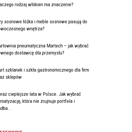
laczego rodzaj włókien ma znaczenie?
zy sosnowe łóżka i meble sosnowe pasują do
owoczesnego wnętrza?
urtownia pneumatyczna Martech – jak wybrać
ewnego dostawcę dla przemysłu?
rt szklanek i szkła gastronomicznego dla firm
raz sklepów
raz cieplejsze lata w Polsce. Jak wybrać
imatyzację, która nie zrujnuje portfela i
dba...