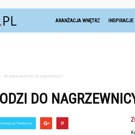
Dekoteria.pl
ARANŻACJA WNĘTRZ
INSPIRACJE
Ile płynu wchodzi do nagrzewnicy?
HODZI DO NAGRZEWNIC
Z
ierkaj) na Twitterze
Ko