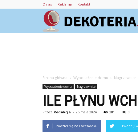
O nas
Reklama
Kontakt
Strona główna
Wyposażenie domu
Nagrzewnice
Wyposażenie domu
Nagrzewnice
ILE PŁYNU WC
Przez
Redakcja
-
25 maja 2024
281
0
Podziel się na Facebooku
Tweet (Ćw