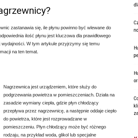
d
nagrzewnicy?
C
wnic zastanawia się, ile płynu powinno być wlewane do
n
odpowiednia ilość płynu jest kluczowa dla prawidłowego
j wydajności. W tym artykule przyjrzymy się temu
H
rmacji na ten temat.
p
?
Hu
o
Nagrzewnica jest urządzeniem, które służy do
podgrzewania powietrza w pomieszczeniach. Działa na
Co
zasadzie wymiany ciepła, gdzie płyn chłodzący
kl
przepływa przez nagrzewnicę, a następnie oddaje ciepło
za
do powietrza, które jest rozprowadzane w
pomieszczeniu. Płyn chłodzący może być różnego
rodzaju, na przykład woda, glikol lub specjalne