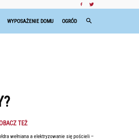
WYPOSAŻENIE DOMU
OGRÓD
Y?
OBACZ TEŻ
łdra wełniana a elektryzowanie się pościeli –