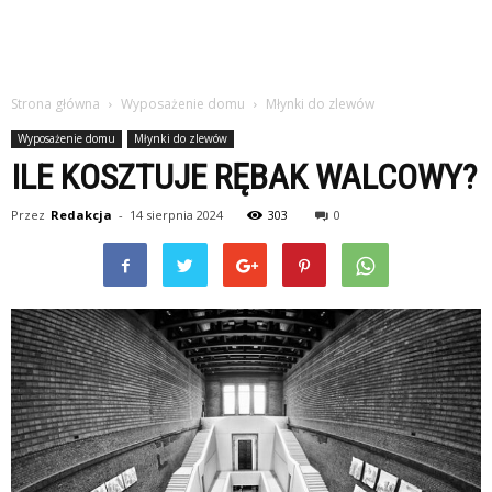
Strona główna
Wyposażenie domu
Młynki do zlewów
Wyposażenie domu
Młynki do zlewów
ILE KOSZTUJE RĘBAK WALCOWY?
Przez
Redakcja
-
14 sierpnia 2024
303
0