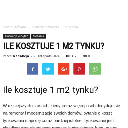
Strona główna
Aranżacja wnętrz
Mozaika
Aranżacja wnętrz
Mozaika
ILE KOSZTUJE 1 M2 TYNKU?
Przez
Redakcja
-
25 listopada 2024
307
0
Ile kosztuje 1 m2 tynku?
W dzisiejszych czasach, kiedy coraz więcej osób decyduje się
na remonty i modernizacje swoich domów, pytanie o koszt
tynkowania staje się coraz bardziej istotne. Tynkowanie jest
nieodłącznym elementem procesu budowlanego, który ma na