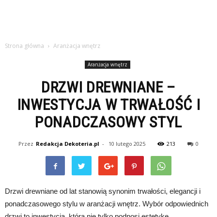
Strona główna
Aranżacja wnętrz
Aranżacja wnętrz
DRZWI DREWNIANE –
INWESTYCJA W TRWAŁOŚĆ I
PONADCZASOWY STYL
Przez
Redakcja Dekoteria.pl
-
10 lutego 2025
213
0
Drzwi drewniane od lat stanowią synonim trwałości, elegancji i
ponadczasowego stylu w aranżacji wnętrz. Wybór odpowiednich
drzwi to inwestycja, która nie tylko podnosi estetykę