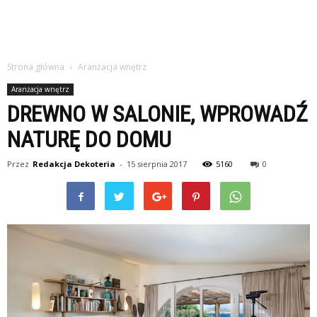
Strona główna
Aranżacja wnętrz
Aranżacja wnętrz
DREWNO W SALONIE, WPROWADŹ
NATURĘ DO DOMU
Przez
Redakcja Dekoteria
-
15 sierpnia 2017
5160
0