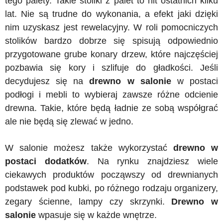
tego palety. Takie stoliki z palet to hit ostatnich kilku
lat. Nie są trudne do wykonania, a efekt jaki dzięki
nim uzyskasz jest rewelacyjny. W roli pomocniczych
stolików bardzo dobrze się spisują odpowiednio
przygotowane grube konary drzew, które najczęściej
pozbawia się kory i szlifuje do gładkości. Jeśli
decydujesz się na
drewno w salonie
w postaci
podłogi i mebli to wybieraj zawsze różne odcienie
drewna. Takie, które będą ładnie ze sobą współgrać
ale nie będą się zlewać w jedno.
W salonie możesz także wykorzystać
drewno w
postaci dodatków
. Na rynku znajdziesz wiele
ciekawych produktów począwszy od drewnianych
podstawek pod kubki, po różnego rodzaju organizery,
zegary ścienne, lampy czy skrzynki.
Drewno w
salonie
wpasuje się w każde wnętrze.