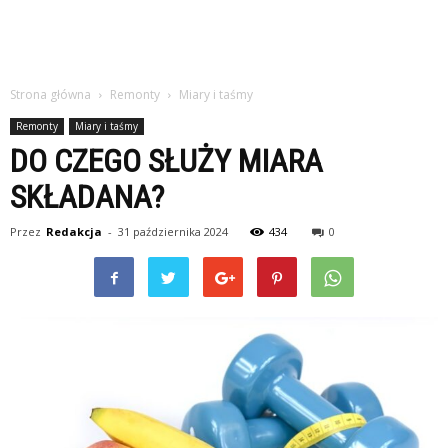
Strona główna
Remonty
Miary i taśmy
Remonty
Miary i taśmy
DO CZEGO SŁUŻY MIARA
SKŁADANA?
Przez
Redakcja
-
31 października 2024
434
0