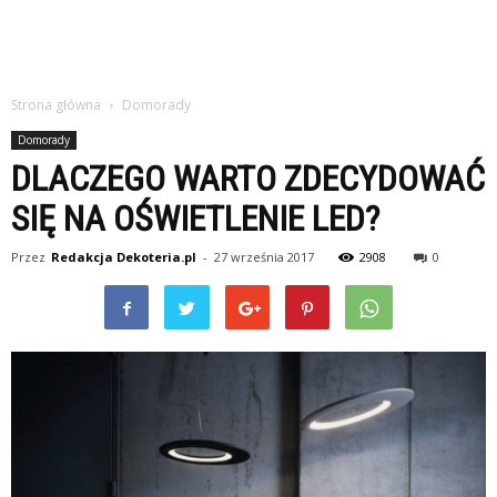
Strona główna
Domorady
Domorady
DLACZEGO WARTO ZDECYDOWAĆ
SIĘ NA OŚWIETLENIE LED?
Przez
Redakcja Dekoteria.pl
-
27 września 2017
2908
0