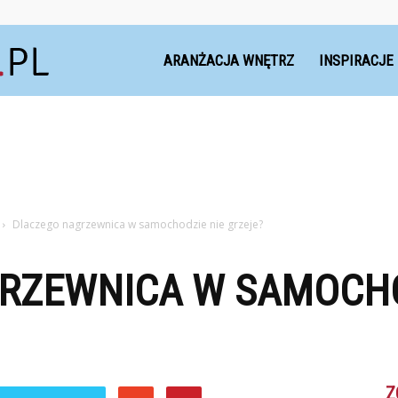
Dekoteria.pl
ARANŻACJA WNĘTRZ
INSPIRACJE
Dlaczego nagrzewnica w samochodzie nie grzeje?
RZEWNICA W SAMOCHO
Z