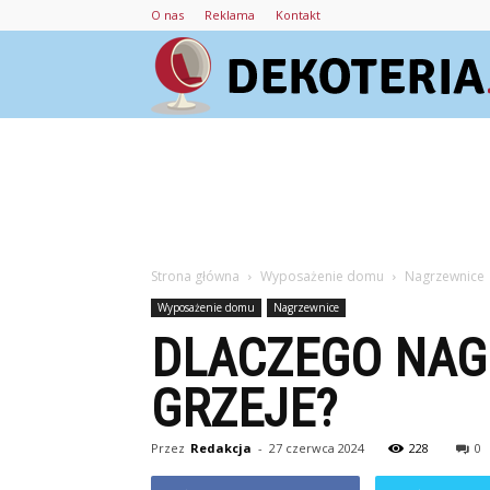
O nas
Reklama
Kontakt
Strona główna
Wyposażenie domu
Nagrzewnice
Wyposażenie domu
Nagrzewnice
DLACZEGO NAG
GRZEJE?
Przez
Redakcja
-
27 czerwca 2024
228
0