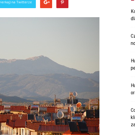
ierkaj) na Twitterze
Ko
d
C
n
H
p
Hu
o
Co
kl
za