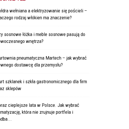
łdra wełniana a elektryzowanie się pościeli –
laczego rodzaj włókien ma znaczenie?
zy sosnowe łóżka i meble sosnowe pasują do
owoczesnego wnętrza?
urtownia pneumatyczna Martech – jak wybrać
ewnego dostawcę dla przemysłu?
rt szklanek i szkła gastronomicznego dla firm
raz sklepów
raz cieplejsze lata w Polsce. Jak wybrać
imatyzację, która nie zrujnuje portfela i
dba...