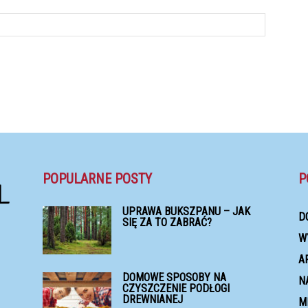
POPULARNE POSTY
P
UPRAWA BUKSZPANU – JAK
D
SIĘ ZA TO ZABRAĆ?
W
A
DOMOWE SPOSOBY NA
N
CZYSZCZENIE PODŁOGI
DREWNIANEJ
M