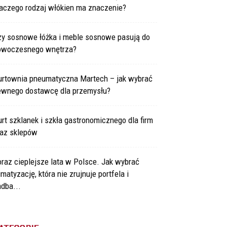
laczego rodzaj włókien ma znaczenie?
zy sosnowe łóżka i meble sosnowe pasują do
owoczesnego wnętrza?
urtownia pneumatyczna Martech – jak wybrać
ewnego dostawcę dla przemysłu?
rt szklanek i szkła gastronomicznego dla firm
raz sklepów
raz cieplejsze lata w Polsce. Jak wybrać
imatyzację, która nie zrujnuje portfela i
dba...