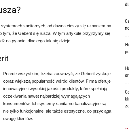
d
rusza?
C
 w systemach sanitarnych, od dawna cieszy się uznaniem na
n
 o tym, że Geberit się rusza. W tym artykule przyjrzymy się
ź na pytanie, dlaczego tak się dzieje.
H
p
rit
Hu
Przede wszystkim, trzeba zauważyć, że Geberit zyskuje
o
coraz większą popularność wśród klientów. Firma oferuje
innowacyjne i wysokiej jakości produkty, które spełniają
Co
oczekiwania nawet najbardziej wymagających
kl
konsumentów. Ich systemy sanitarno-kanalizacyjne są
za
nie tylko funkcjonalne, ale także estetyczne, co przyciąga
uwagę klientów.