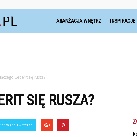
Dekoteria.pl
ARANŻACJA WNĘTRZ
INSPIRACJE
laczego Geberit się rusza?
RIT SIĘ RUSZA?
Z
ierkaj) na Twitterze
Ko