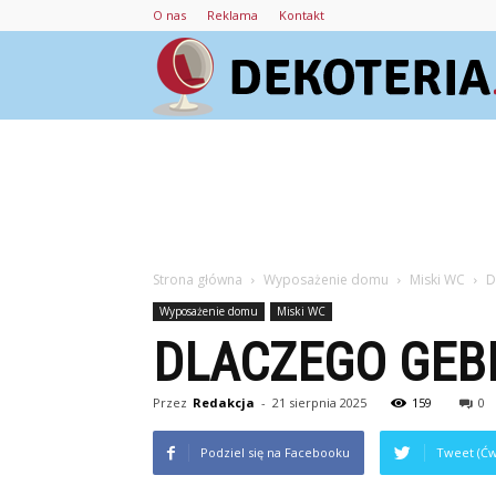
O nas
Reklama
Kontakt
Strona główna
Wyposażenie domu
Miski WC
D
Wyposażenie domu
Miski WC
DLACZEGO GEBE
Przez
Redakcja
-
21 sierpnia 2025
159
0
Podziel się na Facebooku
Tweet (Ćw