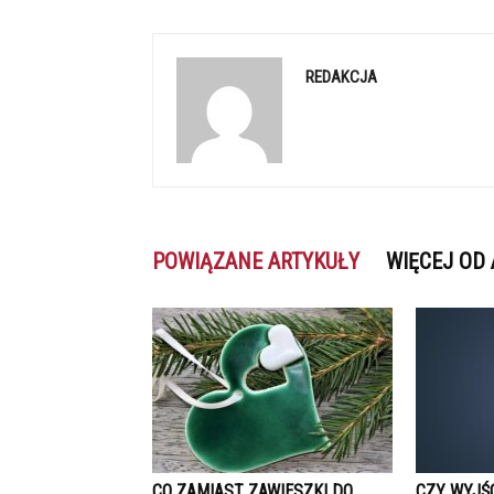
REDAKCJA
POWIĄZANE ARTYKUŁY
WIĘCEJ OD
CO ZAMIAST ZAWIESZKI DO
CZY WYJŚ