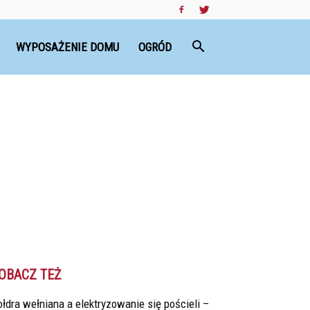
WYPOSAŻENIE DOMU
OGRÓD
OBACZ TEŻ
łdra wełniana a elektryzowanie się pościeli –