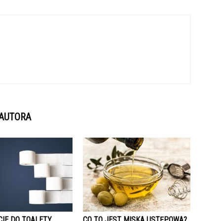
 AUTORA
CIE DO TOALETY
CO TO JEST MISKA USTĘPOWA?