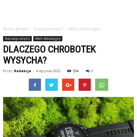
Strona główna
Aranżacja wnętrz
Mech dekoracyjny
Aranżacja wnętrz
Mech dekoracyjny
DLACZEGO CHROBOTEK
WYSYCHA?
Przez
Redakcja
-
4 stycznia 2025
354
0