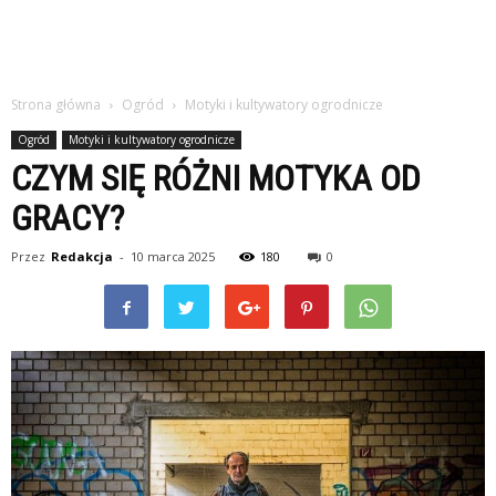
Strona główna
Ogród
Motyki i kultywatory ogrodnicze
Ogród
Motyki i kultywatory ogrodnicze
CZYM SIĘ RÓŻNI MOTYKA OD
GRACY?
Przez
Redakcja
-
10 marca 2025
180
0