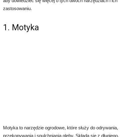
aby dowiedzieć się więcej o tych dwóch narzędziach i ich
zastosowaniu.
1. Motyka
Motyka to narzędzie ogrodowe, które służy do odrywania,
przekopywania i spulchniania gleby. Składa się z długiego,