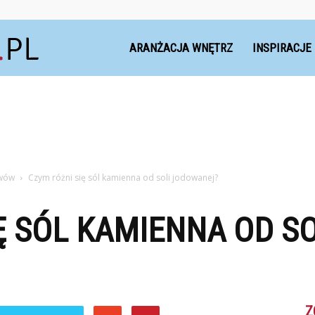
Dekoteria.pl
ARANŻACJA WNĘTRZ
INSPIRACJE
ewów
Czym różni się sól kamienna od soli jodowanej?
Ę SÓL KAMIENNA OD SO
Z