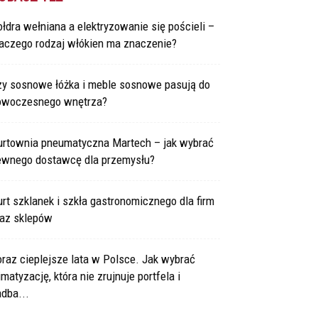
łdra wełniana a elektryzowanie się pościeli –
laczego rodzaj włókien ma znaczenie?
zy sosnowe łóżka i meble sosnowe pasują do
owoczesnego wnętrza?
urtownia pneumatyczna Martech – jak wybrać
ewnego dostawcę dla przemysłu?
rt szklanek i szkła gastronomicznego dla firm
raz sklepów
raz cieplejsze lata w Polsce. Jak wybrać
imatyzację, która nie zrujnuje portfela i
dba...