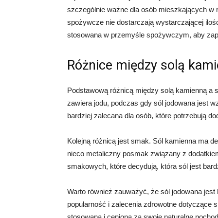
szczególnie ważne dla osób mieszkających w re
spożywcze nie dostarczają wystarczającej ilośc
stosowana w przemyśle spożywczym, aby zape
Różnice między solą kami
Podstawową różnicą między solą kamienną a so
zawiera jodu, podczas gdy sól jodowana jest wz
bardziej zalecana dla osób, które potrzebują do
Kolejną różnicą jest smak. Sól kamienna ma d
nieco metaliczny posmak związany z dodatkiem 
smakowych, które decydują, która sól jest bard
Warto również zauważyć, że sól jodowana jest 
popularność i zalecenia zdrowotne dotyczące s
stosowana i ceniona za swoje naturalne pochod