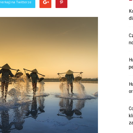
ierkaj) na Twitterze
Ko
d
C
n
H
p
Hu
o
Co
kl
za