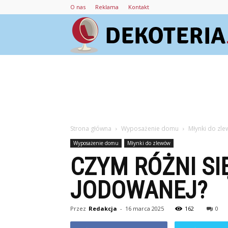
O nas
Reklama
Kontakt
Strona główna
Wyposażenie domu
Młynki do zl
Wyposażenie domu
Młynki do zlewów
CZYM RÓŻNI SI
JODOWANEJ?
Przez
Redakcja
-
16 marca 2025
162
0