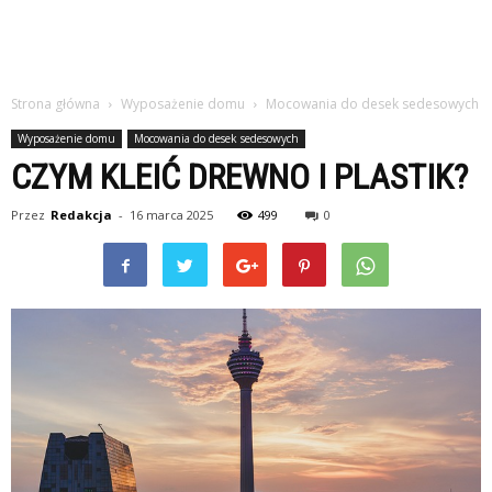
Strona główna
Wyposażenie domu
Mocowania do desek sedesowych
Wyposażenie domu
Mocowania do desek sedesowych
CZYM KLEIĆ DREWNO I PLASTIK?
Przez
Redakcja
-
16 marca 2025
499
0