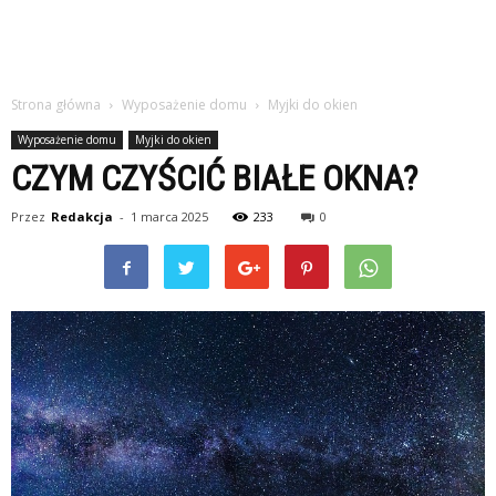
Strona główna
Wyposażenie domu
Myjki do okien
Wyposażenie domu
Myjki do okien
CZYM CZYŚCIĆ BIAŁE OKNA?
Przez
Redakcja
-
1 marca 2025
233
0