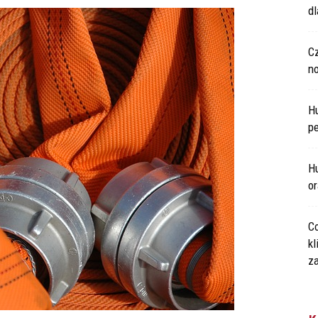
d
C
n
H
p
Hu
o
Co
kl
za