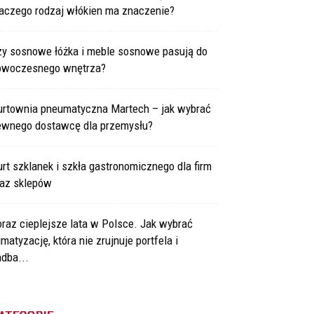
laczego rodzaj włókien ma znaczenie?
zy sosnowe łóżka i meble sosnowe pasują do
owoczesnego wnętrza?
urtownia pneumatyczna Martech – jak wybrać
ewnego dostawcę dla przemysłu?
rt szklanek i szkła gastronomicznego dla firm
raz sklepów
raz cieplejsze lata w Polsce. Jak wybrać
imatyzację, która nie zrujnuje portfela i
dba...