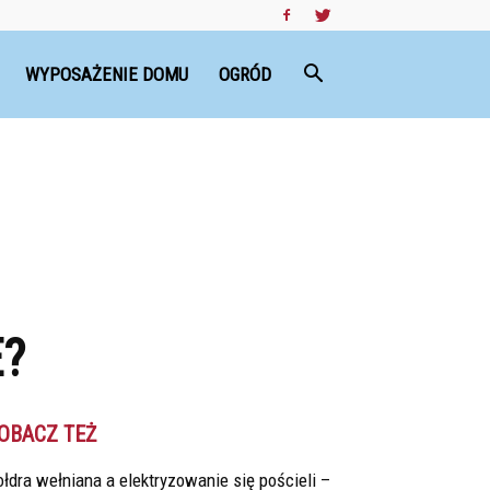
WYPOSAŻENIE DOMU
OGRÓD
?
OBACZ TEŻ
łdra wełniana a elektryzowanie się pościeli –