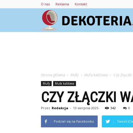
O nas
Reklama
Kontakt
Strona główna
Mufy
Mufa kablowa
Czy Złączk
Mufy
Mufa kablowa
CZY ZŁĄCZKI 
Przez
Redakcja
-
13 sierpnia 2025
342
0
Podziel się na Facebooku
Tweet (Ćw