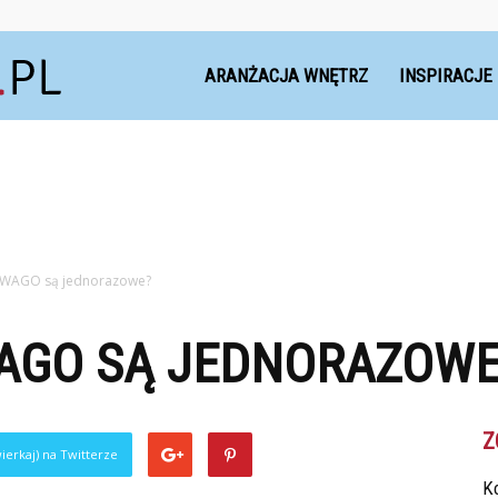
Dekoteria.pl
ARANŻACJA WNĘTRZ
INSPIRACJE
i WAGO są jednorazowe?
WAGO SĄ JEDNORAZOWE
Z
ierkaj) na Twitterze
Ko