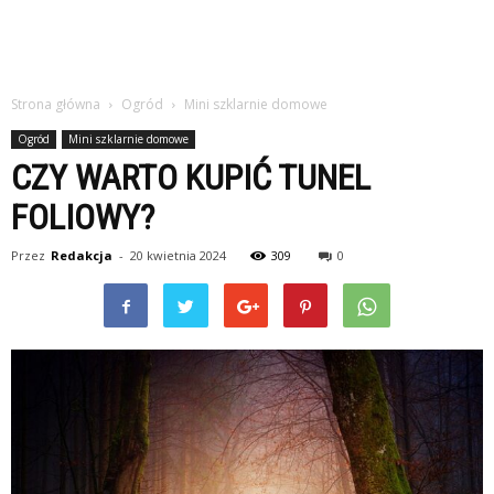
Strona główna
Ogród
Mini szklarnie domowe
Ogród
Mini szklarnie domowe
CZY WARTO KUPIĆ TUNEL
FOLIOWY?
Przez
Redakcja
-
20 kwietnia 2024
309
0