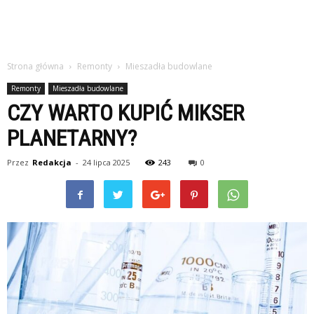
Strona główna
Remonty
Mieszadła budowlane
Remonty
Mieszadła budowlane
CZY WARTO KUPIĆ MIKSER
PLANETARNY?
Przez
Redakcja
-
24 lipca 2025
243
0