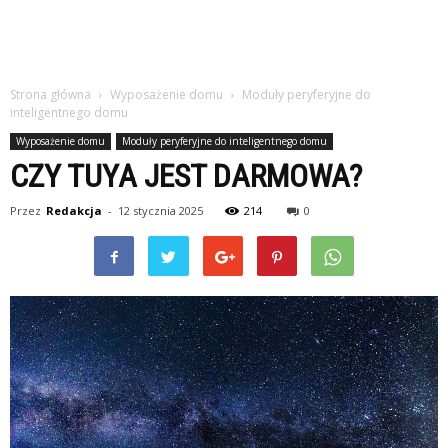
Strona główna
Wyposażenie domu
Moduły peryferyjne do
inteligentnego domu
Wyposażenie domu
Moduły peryferyjne do inteligentnego domu
CZY TUYA JEST DARMOWA?
Przez
Redakcja
-
12 stycznia 2025
214
0