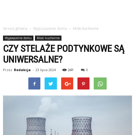
Strona główna
Wyposażenie domu
Miski kuchenne
Wyposażenie domu
Miski kuchenne
CZY STELAŻE PODTYNKOWE SĄ
UNIWERSALNE?
Przez
Redakcja
-
23 lipca 2024
241
0