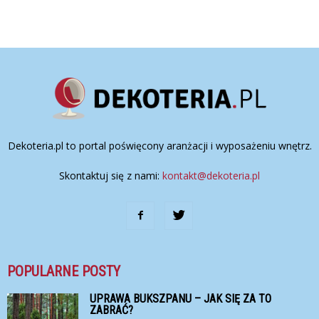
Dekoteria.pl to portal poświęcony aranżacji i wyposażeniu wnętrz.
Skontaktuj się z nami:
kontakt@dekoteria.pl
POPULARNE POSTY
UPRAWA BUKSZPANU – JAK SIĘ ZA TO
ZABRAĆ?