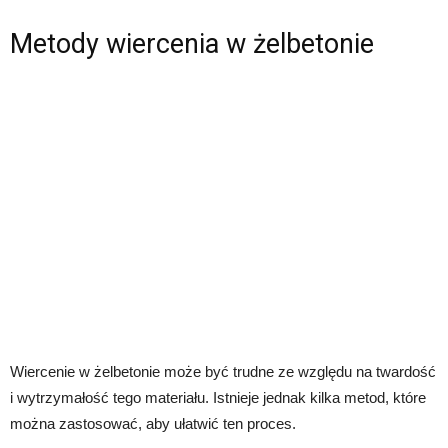
Metody wiercenia w żelbetonie
Wiercenie w żelbetonie może być trudne ze względu na twardość
i wytrzymałość tego materiału. Istnieje jednak kilka metod, które
można zastosować, aby ułatwić ten proces.