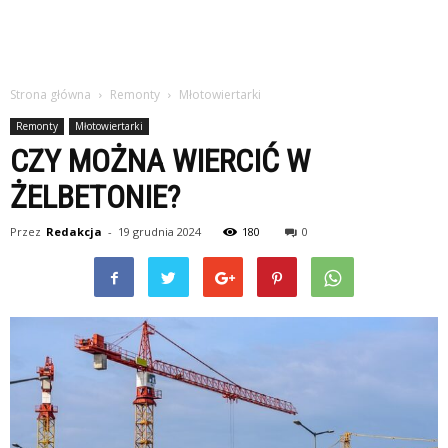
Strona główna
Remonty
Młotowiertarki
Remonty
Młotowiertarki
CZY MOŻNA WIERCIĆ W
ŻELBETONIE?
Przez
Redakcja
-
19 grudnia 2024
180
0