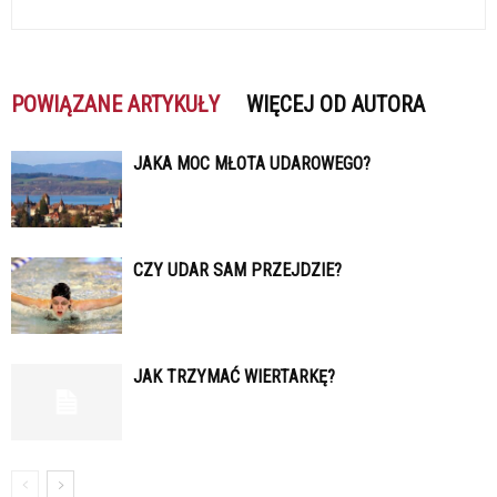
POWIĄZANE ARTYKUŁY
WIĘCEJ OD AUTORA
JAKA MOC MŁOTA UDAROWEGO?
CZY UDAR SAM PRZEJDZIE?
JAK TRZYMAĆ WIERTARKĘ?