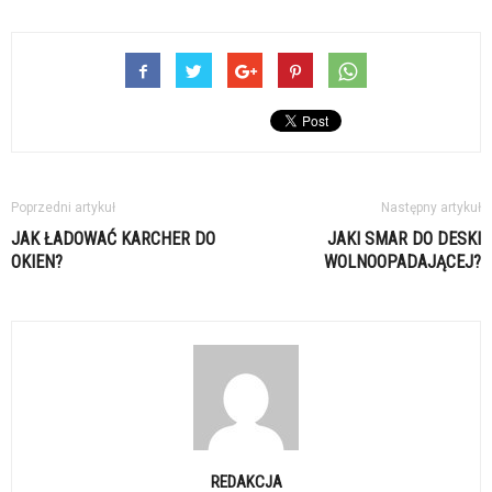
Poprzedni artykuł
Następny artykuł
JAK ŁADOWAĆ KARCHER DO
JAKI SMAR DO DESKI
OKIEN?
WOLNOOPADAJĄCEJ?
REDAKCJA