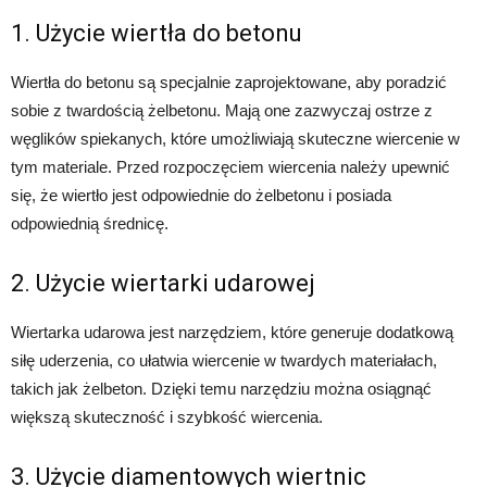
1. Użycie wiertła do betonu
Wiertła do betonu są specjalnie zaprojektowane, aby poradzić
sobie z twardością żelbetonu. Mają one zazwyczaj ostrze z
węglików spiekanych, które umożliwiają skuteczne wiercenie w
tym materiale. Przed rozpoczęciem wiercenia należy upewnić
się, że wiertło jest odpowiednie do żelbetonu i posiada
odpowiednią średnicę.
2. Użycie wiertarki udarowej
Wiertarka udarowa jest narzędziem, które generuje dodatkową
siłę uderzenia, co ułatwia wiercenie w twardych materiałach,
takich jak żelbeton. Dzięki temu narzędziu można osiągnąć
większą skuteczność i szybkość wiercenia.
3. Użycie diamentowych wiertnic