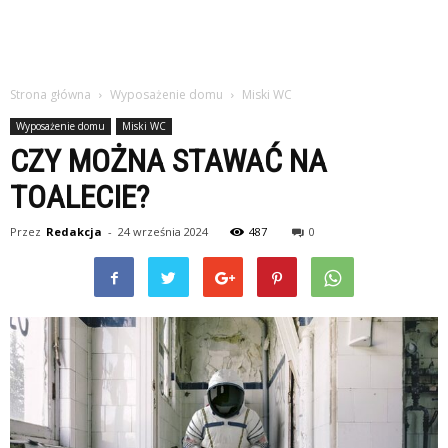
Strona główna
Wyposażenie domu
Miski WC
Wyposażenie domu
Miski WC
CZY MOŻNA STAWAĆ NA
TOALECIE?
Przez
Redakcja
-
24 września 2024
487
0