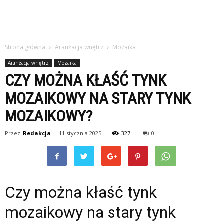
Strona główna
Aranżacja wnętrz
Mozaika
Aranżacja wnętrz
Mozaika
CZY MOŻNA KŁAŚĆ TYNK
MOZAIKOWY NA STARY TYNK
MOZAIKOWY?
Przez
Redakcja
-
11 stycznia 2025
327
0
Czy można kłaść tynk
mozaikowy na stary tynk