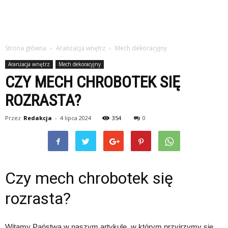
Strona główna
Aranżacja wnętrz
Mech dekoracyjny
Aranżacja wnętrz
Mech dekoracyjny
CZY MECH CHROBOTEK SIĘ
ROZRASTA?
Przez
Redakcja
-
4 lipca 2024
354
0
Czy mech chrobotek się
rozrasta?
Witamy Państwa w naszym artykule, w którym przyjrzymy się