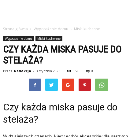
Strona główna
Wyposażenie domu
Miski kuchenne
Wyposażenie domu
Miski kuchenne
CZY KAŻDA MISKA PASUJE DO
STELAŻA?
Przez
Redakcja
-
3 stycznia 2025
152
0
Czy każda miska pasuje do
stelaża?
W dzisiejszych czasach, kiedy wybór akcesoriów dla naszych