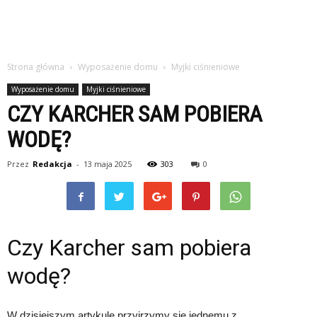
Strona główna
Wyposażenie domu
Myjki ciśnieniowe
Wyposażenie domu
Myjki ciśnieniowe
CZY KARCHER SAM POBIERA
WODĘ?
Przez
Redakcja
-
13 maja 2025
303
0
Czy Karcher sam pobiera
wodę?
W dzisiejszym artykule przyjrzymy się jednemu z