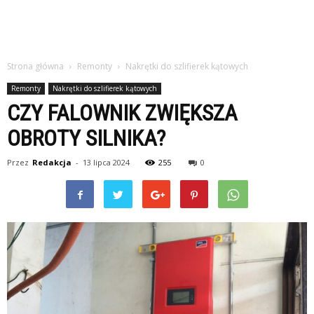
Strona główna
Remonty
Nakrętki do szlifierek kątowych
Remonty
Nakrętki do szlifierek kątowych
CZY FALOWNIK ZWIĘKSZA
OBROTY SILNIKA?
Przez
Redakcja
-
13 lipca 2024
255
0