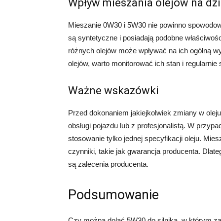
Wpływ mieszania olejów na dzia
Mieszanie 0W30 i 5W30 nie powinno spowodowa
są syntetyczne i posiadają podobne właściwoś
różnych olejów może wpływać na ich ogólną wy
olejów, warto monitorować ich stan i regularnie
Ważne wskazówki
Przed dokonaniem jakiejkolwiek zmiany w oleju
obsługi pojazdu lub z profesjonalistą. W przy
stosowanie tylko jednej specyfikacji oleju. M
czynniki, takie jak gwarancja producenta. Dlat
są zalecenia producenta.
Podsumowanie
Czy można dolać 5W30 do silnika, w którym za