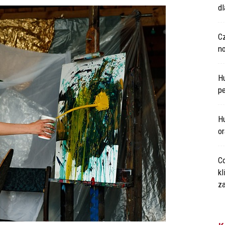
d
C
n
H
p
Hu
o
Co
kl
za