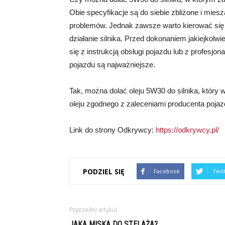
Obie specyfikacje są do siebie zbliżone i mi
problemów. Jednak zawsze warto kierować się
działanie silnika. Przed dokonaniem jakiejkol
się z instrukcją obsługi pojazdu lub z profesjo
pojazdu są najważniejsze.
Tak, można dolać oleju 5W30 do silnika, któr
oleju zgodnego z zaleceniami producenta pojaz
Link do strony Odkrywcy:
https://odkrywcy.pl/
PODZIEL SIĘ
Facebook
Twit
Poprzedni artykuł
JAKA MISKA DO STELAŻA?