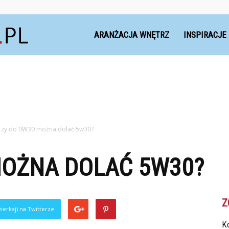
Dekoteria.pl
ARANŻACJA WNĘTRZ
INSPIRACJE
Czy do 0W30 można dolać 5w30?
MOŻNA DOLAĆ 5W30?
Z
ierkaj) na Twitterze
Ko