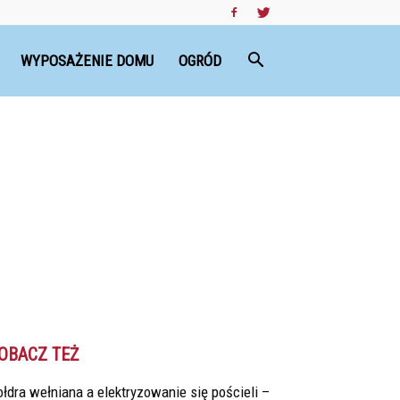
WYPOSAŻENIE DOMU
OGRÓD
OBACZ TEŻ
łdra wełniana a elektryzowanie się pościeli –