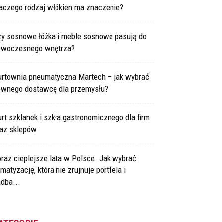
laczego rodzaj włókien ma znaczenie?
zy sosnowe łóżka i meble sosnowe pasują do
owoczesnego wnętrza?
urtownia pneumatyczna Martech – jak wybrać
ewnego dostawcę dla przemysłu?
rt szklanek i szkła gastronomicznego dla firm
raz sklepów
raz cieplejsze lata w Polsce. Jak wybrać
imatyzację, która nie zrujnuje portfela i
dba...