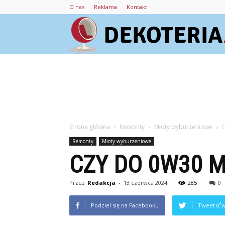
O nas
Reklama
Kontakt
Strona główna
Remonty
Młoty wyburzeniowe
Remonty
Młoty wyburzeniowe
CZY DO 0W30 
Przez
Redakcja
-
13 czerwca 2024
285
0
Podziel się na Facebooku
Tweet (Ćw