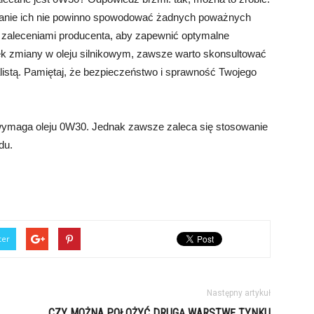
eszanie ich nie powinno spowodować żadnych poważnych
 zaleceniami producenta, aby zapewnić optymalne
wiek zmiany w oleju silnikowym, zawsze warto skonsultować
nalistą. Pamiętaj, że bezpieczeństwo i sprawność Twojego
y wymaga oleju 0W30. Jednak zawsze zaleca się stosowanie
du.
ter
Następny artykuł
CZY MOŻNA POŁOŻYĆ DRUGĄ WARSTWĘ TYNKU