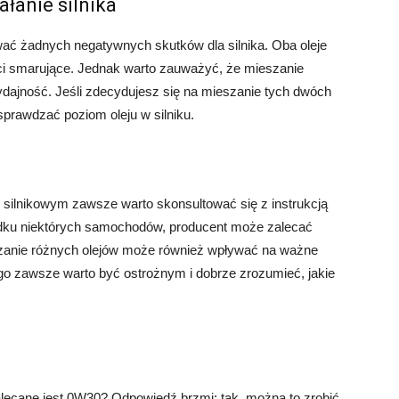
łanie silnika
ć żadnych negatywnych skutków dla silnika. Oba oleje
ci smarujące. Jednak warto zauważyć, że mieszanie
dajność. Jeśli zdecydujesz się na mieszanie tych dwóch
 sprawdzać poziom oleju w silniku.
 silnikowym zawsze warto skonsultować się z instrukcją
padku niektórych samochodów, producent może zalecać
ieszanie różnych olejów może również wpływać na ważne
ego zawsze warto być ostrożnym i dobrze zrozumieć, jakie
lecane jest 0W30? Odpowiedź brzmi: tak, można to zrobić.