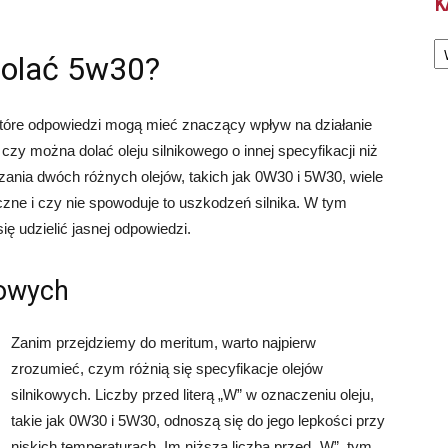
K
Ka
olać 5w30?
a które odpowiedzi mogą mieć znaczący wpływ na działanie
czy można dolać oleju silnikowego o innej specyfikacji niż
ania dwóch różnych olejów, takich jak 0W30 i 5W30, wiele
zne i czy nie spowoduje to uszkodzeń silnika. W tym
się udzielić jasnej odpowiedzi.
kowych
Zanim przejdziemy do meritum, warto najpierw
zrozumieć, czym różnią się specyfikacje olejów
silnikowych. Liczby przed literą „W” w oznaczeniu oleju,
takie jak 0W30 i 5W30, odnoszą się do jego lepkości przy
niskich temperaturach. Im niższa liczba przed „W”, tym