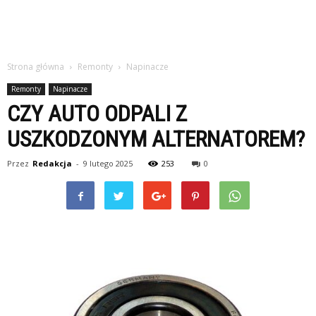
Strona główna
Remonty
Napinacze
Remonty
Napinacze
CZY AUTO ODPALI Z
USZKODZONYM ALTERNATOREM?
Przez
Redakcja
-
9 lutego 2025
253
0