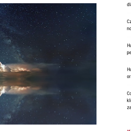
d
C
n
H
p
Hu
o
Co
kl
za