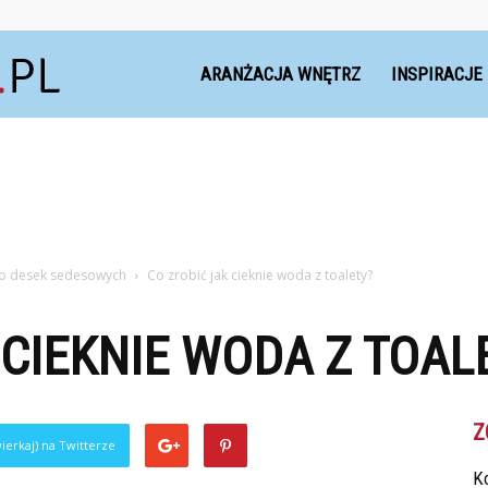
Dekoteria.pl
ARANŻACJA WNĘTRZ
INSPIRACJE
o desek sedesowych
Co zrobić jak cieknie woda z toalety?
 CIEKNIE WODA Z TOAL
Z
ierkaj) na Twitterze
Ko