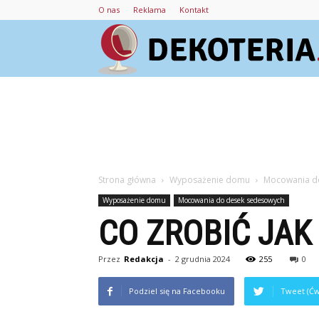
O nas
Reklama
Kontakt
Strona główna
Wyposażenie domu
Mocowania d
Wyposażenie domu
Mocowania do desek sedesowych
CO ZROBIĆ JAK
Przez
Redakcja
-
2 grudnia 2024
255
0
Podziel się na Facebooku
Tweet (Ćw