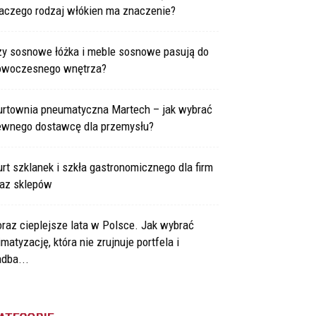
laczego rodzaj włókien ma znaczenie?
zy sosnowe łóżka i meble sosnowe pasują do
owoczesnego wnętrza?
urtownia pneumatyczna Martech – jak wybrać
ewnego dostawcę dla przemysłu?
rt szklanek i szkła gastronomicznego dla firm
raz sklepów
raz cieplejsze lata w Polsce. Jak wybrać
imatyzację, która nie zrujnuje portfela i
dba...