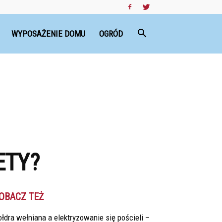
WYPOSAŻENIE DOMU
OGRÓD
ETY?
OBACZ TEŻ
łdra wełniana a elektryzowanie się pościeli –