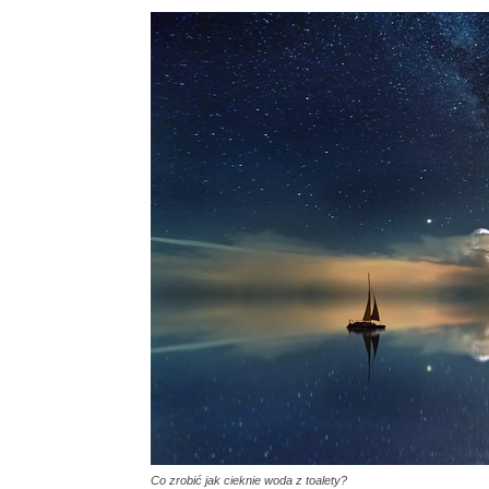
Co zrobić jak cieknie woda z toalety?