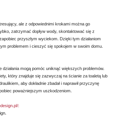
stresujący, ale z odpowiednimi krokami można go
szybko, zatrzymać dopływ wody, skontaktować się z
by zapobiec przyszłym wyciekom. Dzięki tym działaniom
z tym problemem i cieszyć się spokojem w swoim domu.
jęte działania mogą pomóc uniknąć większych problemów.
y, który znajduje się zazwyczaj na ścianie za toaletą lub
draulikiem, aby dokładnie zbadał i naprawił przyczynę
apobiec poważniejszym uszkodzeniom.
design.pl/:
ign.