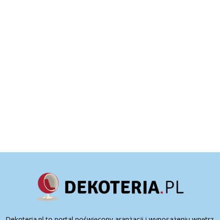
Dekoteria.pl to portal poświęcony aranżacji i wyposażeniu wnętrz.