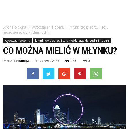
Strona główna
Wyposażenie domu
Młynki do pieprzu i soli,
moździerze do kuchni kuchni
Wyposażenie domu
Młynki do pieprzu i soli, moździerze do kuchni kuchni
CO MOŻNA MIELIĆ W MŁYNKU?
Przez
Redakcja
-
16 czerwca 2025
225
0