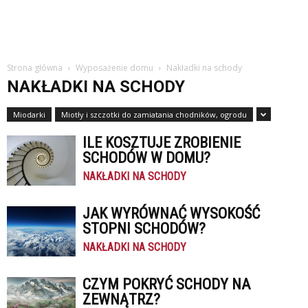
Strona główna
Wyposażenie domu
Nakładki na schody
NAKŁADKI NA SCHODY
Miodarki
Miotły i szczotki do zamiatania chodników, ogrodu
ILE KOSZTUJE ZROBIENIE
SCHODÓW W DOMU?
NAKŁADKI NA SCHODY
JAK WYRÓWNAĆ WYSOKOŚĆ
STOPNI SCHODÓW?
NAKŁADKI NA SCHODY
CZYM POKRYĆ SCHODY NA
ZEWNĄTRZ?