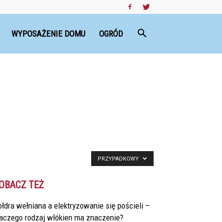
WYPOSAŻENIE DOMU
OGRÓD
PRZYPADKOWY
OBACZ TEŻ
łdra wełniana a elektryzowanie się pościeli –
laczego rodzaj włókien ma znaczenie?