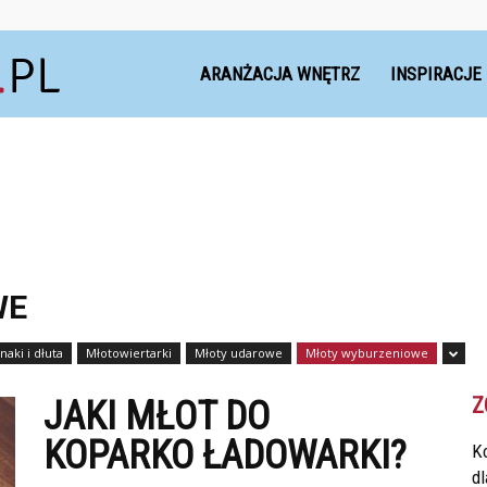
Dekoteria.pl
ARANŻACJA WNĘTRZ
INSPIRACJE
WE
naki i dłuta
Młotowiertarki
Młoty udarowe
Młoty wyburzeniowe
Z
JAKI MŁOT DO
KOPARKO ŁADOWARKI?
Ko
d