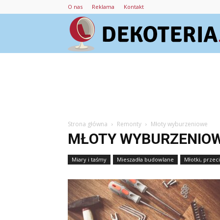
O nas
Reklama
Kontakt
Strona główna
Remonty
Młoty wyburzeniowe
MŁOTY WYBURZENIO
Miary i taśmy
Mieszadła budowlane
Młotki, przeci