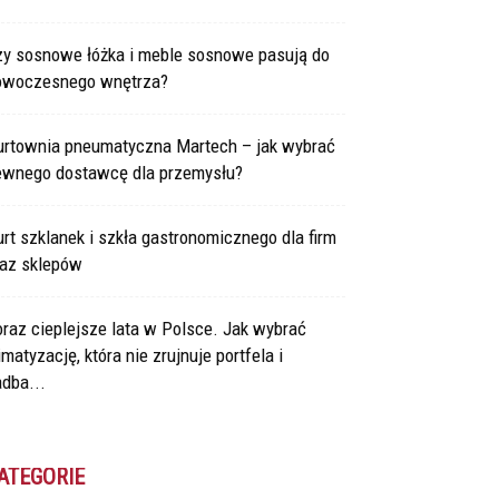
zy sosnowe łóżka i meble sosnowe pasują do
owoczesnego wnętrza?
urtownia pneumatyczna Martech – jak wybrać
ewnego dostawcę dla przemysłu?
rt szklanek i szkła gastronomicznego dla firm
raz sklepów
raz cieplejsze lata w Polsce. Jak wybrać
imatyzację, która nie zrujnuje portfela i
dba...
ATEGORIE