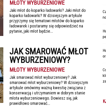
MŁOTY WYBURZENIOWE
Jaki młot do koparko ładowarki? Jaki młot do
C
koparko ładowarki? W dzisiejszym artykule
n
przyjrzymy się tematowi młotów do koparko
ładowarek i postaramy się odpowiedzieć na
pytanie, jaki młot będzie...
H
p
JAK SMAROWAĆ MŁOT
Hu
o
WYBURZENIOWY?
MŁOTY WYBURZENIOWE
Co
kl
Jak smarować młot wyburzeniowy? Jak
za
smarować młot wyburzeniowy? W dzisiejszym
artykule omówimy ważną kwestię związana z
konserwacją i utrzymaniem w dobrym stanie
młota wyburzeniowego. Dowiesz się, jak
K
prawidłowo smarować...