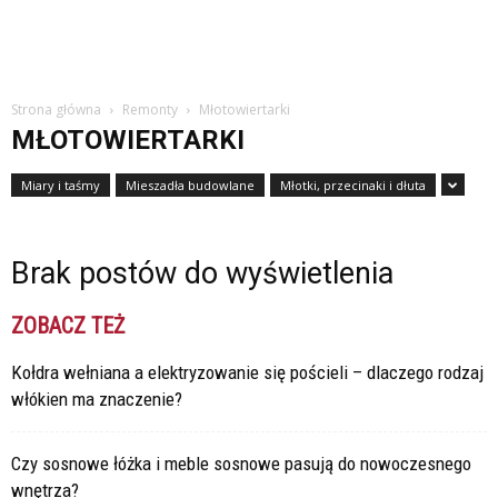
Strona główna
Remonty
Młotowiertarki
MŁOTOWIERTARKI
Miary i taśmy
Mieszadła budowlane
Młotki, przecinaki i dłuta
Brak postów do wyświetlenia
ZOBACZ TEŻ
Kołdra wełniana a elektryzowanie się pościeli – dlaczego rodzaj
włókien ma znaczenie?
Czy sosnowe łóżka i meble sosnowe pasują do nowoczesnego
wnętrza?