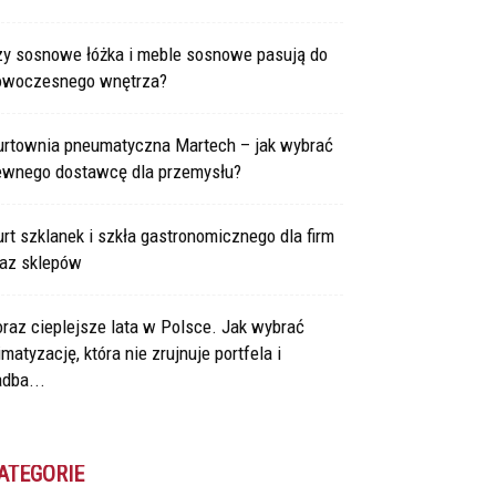
zy sosnowe łóżka i meble sosnowe pasują do
owoczesnego wnętrza?
urtownia pneumatyczna Martech – jak wybrać
ewnego dostawcę dla przemysłu?
rt szklanek i szkła gastronomicznego dla firm
raz sklepów
raz cieplejsze lata w Polsce. Jak wybrać
imatyzację, która nie zrujnuje portfela i
dba...
ATEGORIE