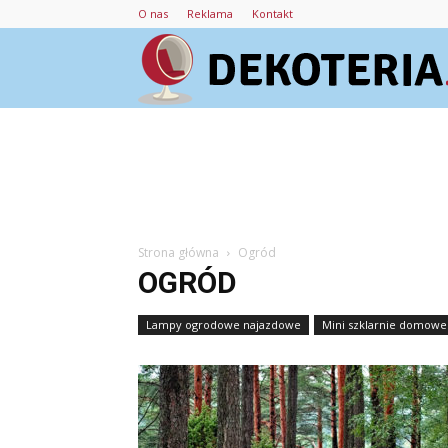
O nas
Reklama
Kontakt
Strona główna
Ogród
OGRÓD
Lampy ogrodowe najazdowe
Mini szklarnie domowe