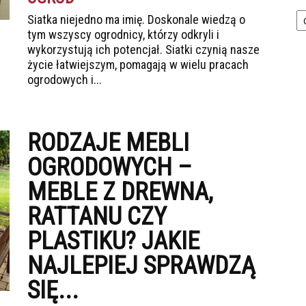
Ka
Siatka niejedno ma imię. Doskonale wiedzą o
tym wszyscy ogrodnicy, którzy odkryli i
wykorzystują ich potencjał. Siatki czynią nasze
życie łatwiejszym, pomagają w wielu pracach
ogrodowych i...
RODZAJE MEBLI
OGRODOWYCH –
MEBLE Z DREWNA,
RATTANU CZY
PLASTIKU? JAKIE
NAJLEPIEJ SPRAWDZĄ
SIĘ...