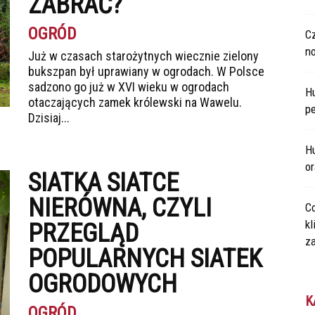
ZABRAĆ?
OGRÓD
C
n
Już w czasach starożytnych wiecznie zielony
bukszpan był uprawiany w ogrodach. W Polsce
sadzono go już w XVI wieku w ogrodach
H
otaczających zamek królewski na Wawelu.
p
Dzisiaj...
Hu
o
SIATKA SIATCE
NIERÓWNA, CZYLI
Co
kl
PRZEGLĄD
za
POPULARNYCH SIATEK
OGRODOWYCH
K
OGRÓD