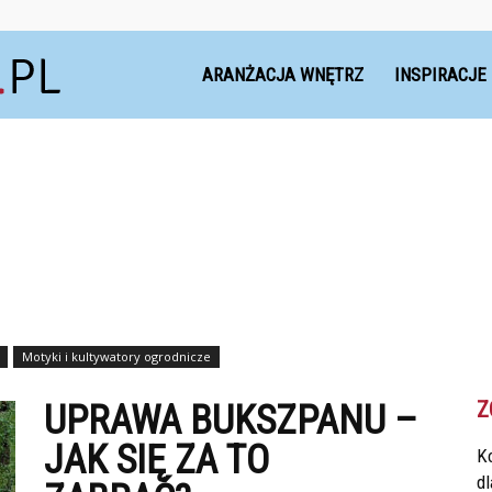
Dekoteria.pl
ARANŻACJA WNĘTRZ
INSPIRACJE
Motyki i kultywatory ogrodnicze
Z
UPRAWA BUKSZPANU –
JAK SIĘ ZA TO
Ko
d