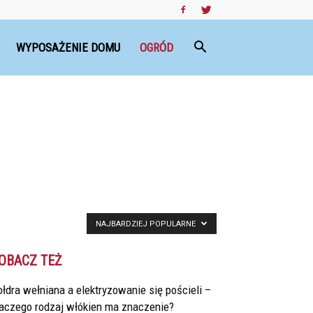
WYPOSAŻENIE DOMU
OGRÓD
NAJBARDZIEJ POPULARNE
OBACZ TEŻ
łdra wełniana a elektryzowanie się pościeli –
laczego rodzaj włókien ma znaczenie?