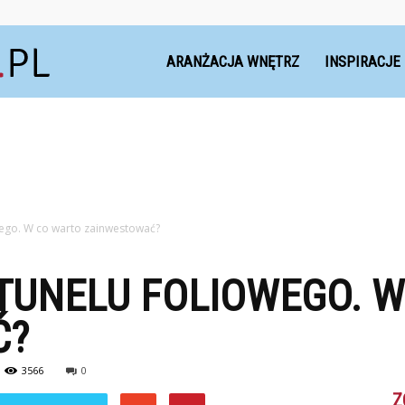
Dekoteria.pl
ARANŻACJA WNĘTRZ
INSPIRACJE
wego. W co warto zainwestować?
TUNELU FOLIOWEGO. 
Ć?
3566
0
Z