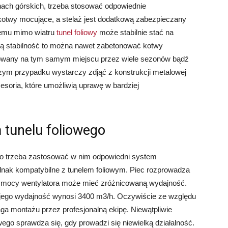
enach górskich, trzeba stosować odpowiednie
 kotwy mocujące, a stelaż jest dodatkową zabezpieczany
 temu mimo wiatru
tunel foliowy
może stabilnie stać na
żą stabilność to można nawet zabetonować kotwy
tkowany na tym samym miejscu przez wiele sezonów bądź
zym przypadku wystarczy zdjąć z konstrukcji metalowej
esoria, które umożliwią uprawę w bardziej
 tunelu foliowego
, to trzeba zastosować w nim odpowiedni system
ak kompatybilne z tunelem foliowym. Piec rozprowadza
od mocy wentylatora może mieć zróżnicowaną wydajność.
o jego wydajność wynosi 3400 m3/h. Oczywiście ze względu
aga montażu przez profesjonalną ekipę. Niewątpliwie
ego sprawdza się, gdy prowadzi się niewielką działalność.