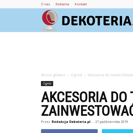
O nas
Reklama
Kontakt
Strona główna
Ogród
Akcesoria do tunelu folio
Ogród
AKCESORIA DO 
ZAINWESTOWA
Przez
Redakcja Dekoteria.pl
-
27 października 2019